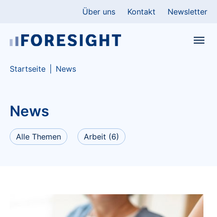
Skip to main content
Skip to page footer
Über uns
Kontakt
Newsletter
You are here:
Startseite
News
News
Alle Themen
Arbeit
(6)