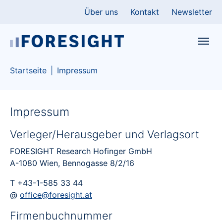
Skip to main content
Skip to page footer
Über uns
Kontakt
Newsletter
You are here:
Startseite
Impressum
Impressum
Verleger/Herausgeber und Verlagsort
FORESIGHT Research Hofinger GmbH
A-1080 Wien, Bennogasse 8/2/16
T +43-1-585 33 44
@
office@foresight.at
Firmenbuchnummer