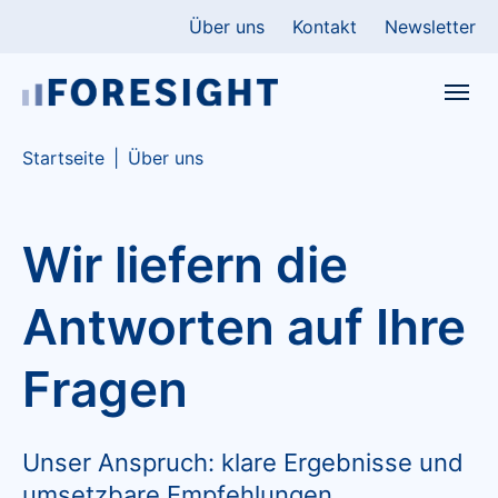
Skip to main content
Skip to page footer
Über uns
Kontakt
Newsletter
You are here:
Startseite
Über uns
Wir liefern die
Antworten auf Ihre
Fragen
Unser Anspruch: klare Ergebnisse und
umsetzbare Empfehlungen.