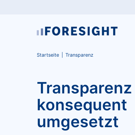
Skip to main content
Skip to page footer
You are here:
Startseite
Transparenz
Transparenz
konsequent
umgesetzt