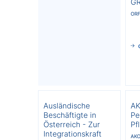
GR
ORF
Ausländische
AK
Beschäftigte in
Pe
Österreich - Zur
Pf
Integrationskraft
AK