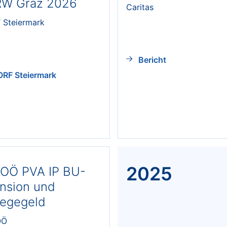
W Graz 2026
Caritas
 Steiermark
Bericht
ORF Steiermark
2025
OÖ PVA IP BU-
nsion und
legegeld
OÖ