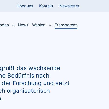
Über uns
Kontakt
Newsletter
(current)
ungen
News
Wahlen
Transparenz
Submenu for "Leistungen"
Submenu for "Wahlen"
grüßt das wachsende
che Bedürfnis nach
 der Forschung und setzt
h organisatorisch
.