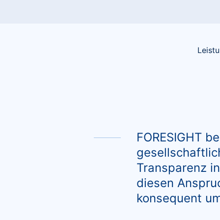
Leist
FORESIGHT be
gesellschaftli
Transparenz in
diesen Anspruc
konsequent um