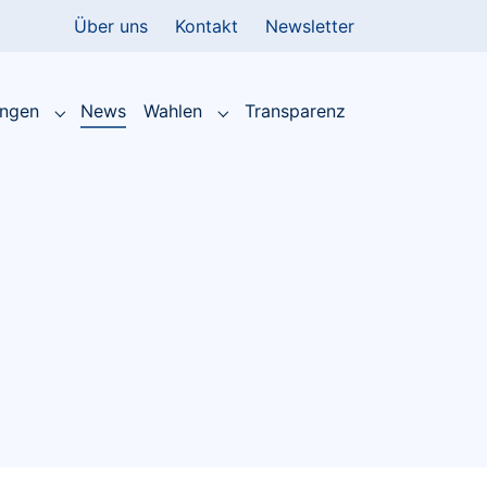
Über uns
Kontakt
Newsletter
(current)
ungen
News
Wahlen
Transparenz
Submenu for "Leistungen"
Submenu for "Wahlen"