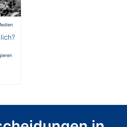
edien
lich?
gieren
scheidungen in