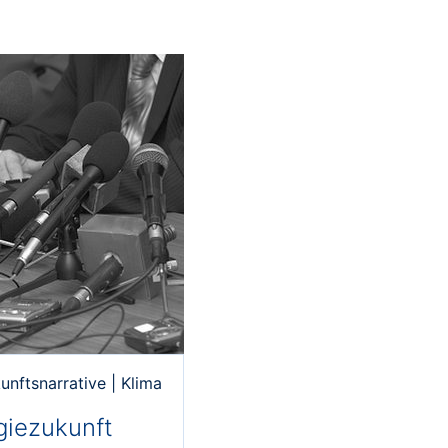
unftsnarrative
|
Klima
rgiezukunft