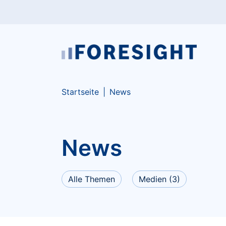
Skip to main content
Skip to page footer
You are here:
Startseite
News
News
Alle Themen
Medien
(3)