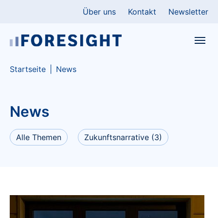
Skip to main content
Skip to page footer
Über uns
Kontakt
Newsletter
You are here:
Startseite
News
News
Alle Themen
Zukunftsnarrative
(3)